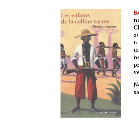
R
n
C
a
t
t
n
p
ve
N
sa