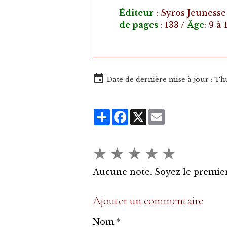
Éditeur
: Syros Jeunesse
de pages
: 133 /
Âge
: 9 à
Date de dernière mise à jour : Th
Partager
Facebook
X
Email
★
★
★
★
★
Aucune note. Soyez le premier
Ajouter un commentaire
Nom